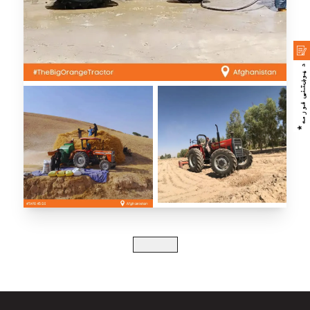
د پوښتنې فورمه*