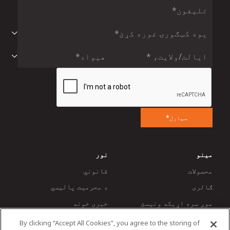
سپارل*
مینو
نور
محصولات
قانوني
ګالری
د محرمیت پالیسي
موږ سره اړیکه ونیسئ
خبری خونه
By clicking “Accept All Cookies”, you agree to the storing of