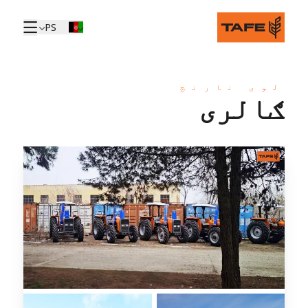
PS
لوی نارنج
ګالری