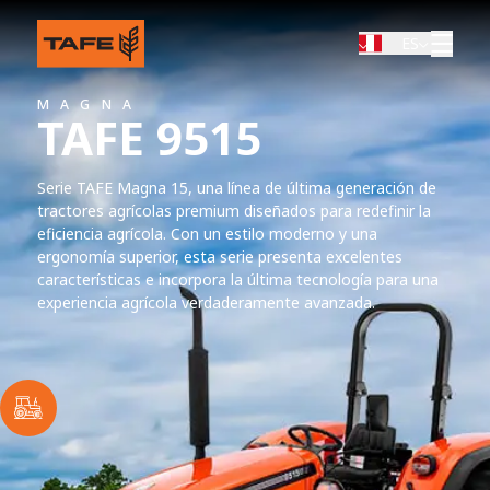
ES
MAGNA
TAFE 9515
Serie TAFE Magna 15, una línea de última generación de
tractores agrícolas premium diseñados para redefinir la
eficiencia agrícola. Con un estilo moderno y una
ergonomía superior, esta serie presenta excelentes
características e incorpora la última tecnología para una
experiencia agrícola verdaderamente avanzada.