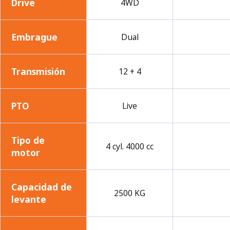
Drive
4WD
Embrague
Dual
Transmisión
12 + 4
PTO
Live
Tipo de
4 cyl. 4000 cc
motor
Capacidad de
2500 KG
levante