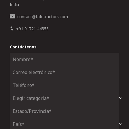
India
contact
tafetractors.com
@
+91 91721 44555
Contáctenos