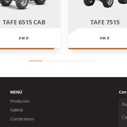
TAFE 6515 CAB
TAFE 7515
4WD
4WD
MENÚ
Con
Productos
Galería
Contáctenos