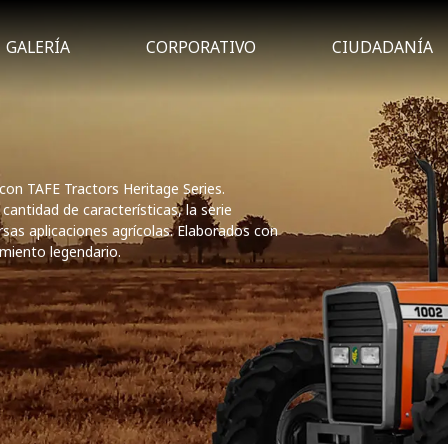
GALERÍA
CORPORATIVO
CIUDADANÍA
 con TAFE Tractors Heritage Series.
cantidad de características, la serie
sas aplicaciones agrícolas. Elaborados con
imiento legendario.