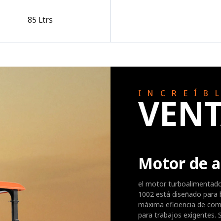
85 Ltrs
INCREÍB
VENT
Motor de a
el motor turboalimentado 
1002 está diseñado para 
máxima eficiencia de comb
para trabajos exigentes. S