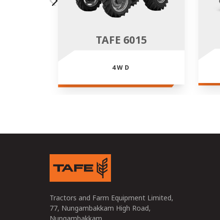
TAFE 6015
4WD
Tractors and Farm Equipment Limited,
77, Nungambakkam High Road,
Nungambakkam,