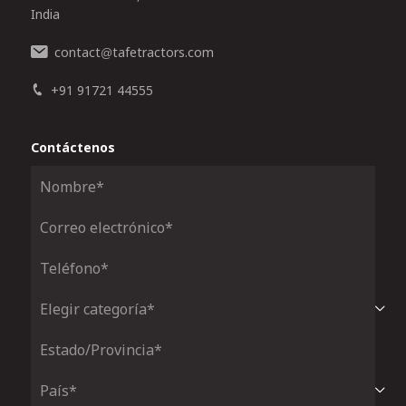
India
contact
tafetractors.com
@
+91 91721 44555
Contáctenos