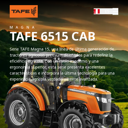
ES
MAGNA
TAFE 6515 CAB
Serie TAFE Magna 15, una línea de última generación de
tractores agrícolas premium diseñados para redefinir la
eficiencia agrícola. Con un estilo moderno y una
ergonomía superior, esta serie presenta excelentes
características e incorpora la última tecnología para una
experiencia agrícola verdaderamente avanzada.