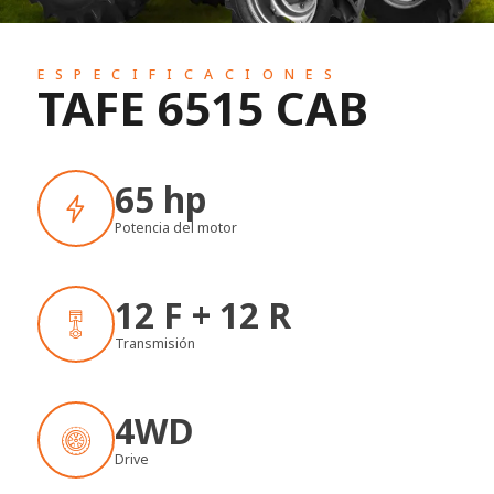
ESPECIFICACIONES
TAFE 6515 CAB
65 hp
Potencia del motor
12 F + 12 R
Transmisión
4WD
Drive