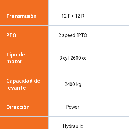
Transmisión
12 F + 12 R
PTO
2 speed IPTO
Tipo de
3 cyl. 2600 cc
motor
Capacidad de
2400 kg
levante
Dirección
Power
Hydraulic