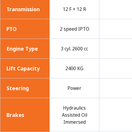
Transmission
12 F + 12 R
PTO
2 speed IPTO
Engine Type
3 cyl. 2600 cc
Lift Capacity
2400 KG
Steering
Power
Hydraulics
Brakes
Assisted Oil
Immersed