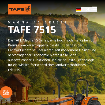
DE
MAGNA 15 SERIES
TAFE 7515
Die TAFE Magna 15 Series, eine hochmoderne Reihe von
Premium-Ackerschleppern, die die Effizienz in der
Landwirtschaft neu definieren. Mit modernem Design und
hervorragender Ergonomie bietet diese Serie
ausgezeichnete Funktionen und die neueste Technologie
für ein wirklich fortschrittliches landwirtschaftliches
Erlebnis.