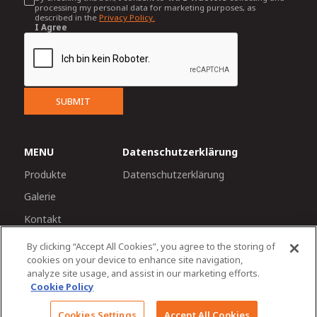
processing my personal data for marketing purposes, as
described in the
Privacy Policy.
I Agree
SUBMIT
MENU
Datenschutzerklärung
Produkte
Datenschutzerklärung
Galerie
Kontakt
By clicking “Accept All Cookies”, you agree to the storing of
cookies on your device to enhance site navigation,
analyze site usage, and assist in our marketing efforts.
Cookie Policy
© 2026 Tractors and Farm Equipment Limited. Managed
Cookies Settings
Accept All Cookies