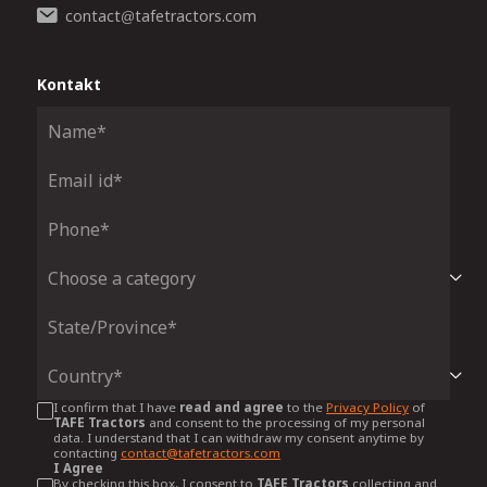
contact
tafetractors.com
@
Kontakt
I confirm that I have
read and agree
to the
Privacy Policy
of
TAFE Tractors
and consent to the processing of my personal
data. I understand that I can withdraw my consent anytime by
contacting
contact@tafetractors.com
I Agree
By checking this box, I consent to
TAFE Tractors
collecting and