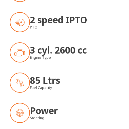
2 speed IPTO
PTO
3 cyl. 2600 cc
Engine Type
85 Ltrs
Fuel Capacity
Power
Steering