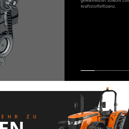
gewährleistet sowohl Zuve
Kraftstoffeffizienz.
MEHR ZU
KEN