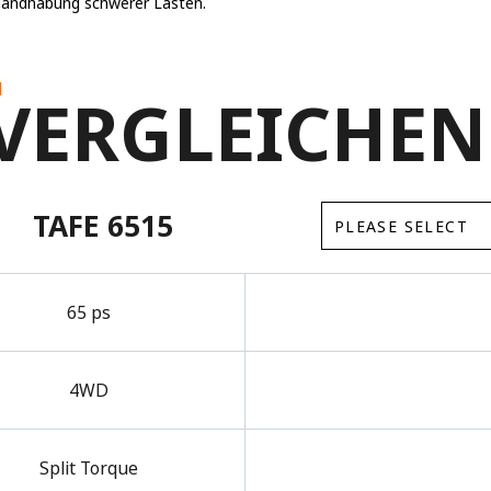
Handhabung schwerer Lasten.
N
VERGLEICHEN
TAFE 6515
65 ps
4WD
Split Torque