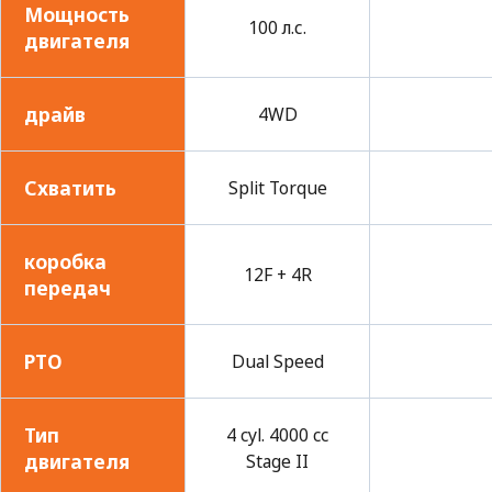
Мощность
100 л.с.
двигателя
драйв
4WD
Схватить
Split Torque
коробка
12F + 4R
передач
PTO
Dual Speed
Тип
4 cyl. 4000 cc
двигателя
Stage II