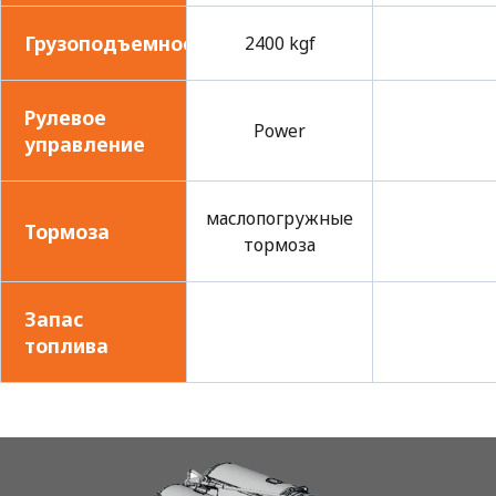
Грузоподъемность
2400 kgf
Рулевое
Power
управление
маслопогружные
Тормоза
тормоза
Запас
топлива