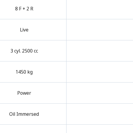
8 F + 2 R
Live
3 cyl. 2500 cc
1450 kg
Power
Oil Immersed