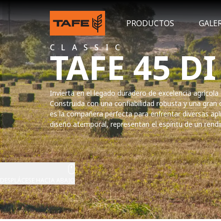
PRODUCTOS
GALE
CLASSIC
TAFE 45 DI
Invierta en el legado duradero de excelencia agrícola
Construida con una confiabilidad robusta y una gran ca
es la compañera perfecta para enfrentar diversas apl
diseño atemporal, representan el espíritu de un rend
DESPLÁCESE HACIA ABAJO