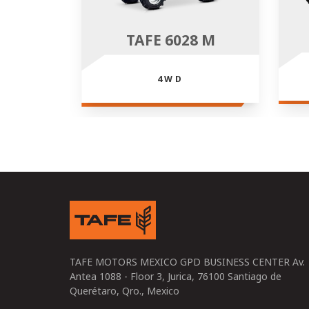
TAFE 6028 M
4WD
TAFE MOTORS MEXICO GPD BUSINESS CENTER Av.
Antea 1088 - Floor 3, Jurica, 76100 Santiago de
Querétaro, Qro., Mexico