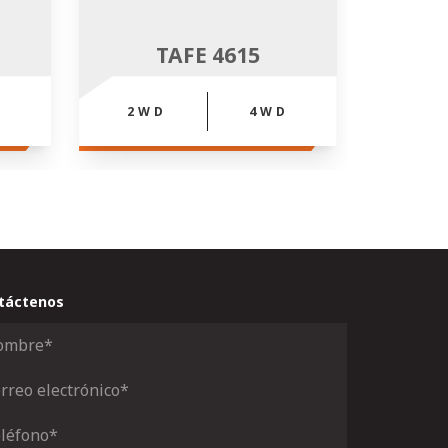
TAFE 4615
2WD
4WD
2W
táctenos