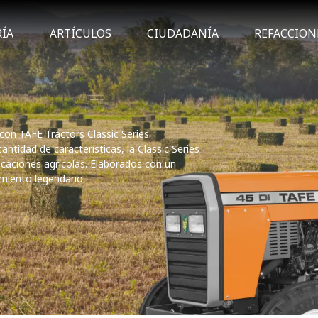
RÍA
ARTÍCULOS
CIUDADANÍA
REFACCION
 con TAFE Tractors Classic Series.
ntidad de características, la Classic Series
icaciones agrícolas. Elaborados con un
imiento legendario.