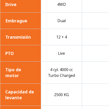
Drive
4WD
Embrague
Dual
Transmisión
12 + 4
PTO
Live
Tipo de
4 cyl. 4000 cc
motor
Turbo Charged
Capacidad de
2500 KG
levante