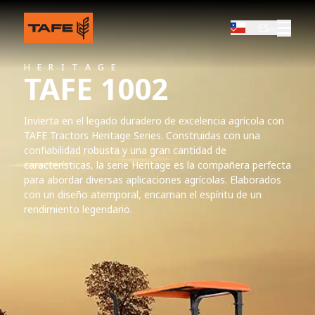
ES
HERITAGE
TAFE 1002
Invierta en el legado duradero de excelencia agrícola con
TAFE Tractors Heritage Series. Construidas con una
confiabilidad robusta y una gran cantidad de
características, la serie Heritage es la compañera perfecta
para abordar diversas aplicaciones agrícolas. Elaborados
con un diseño atemporal, encarnan el espíritu de un
rendimiento legendario.