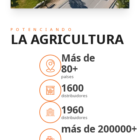
POTENCIANDO
LA AGRICULTURA
Más de
80+
países
1600
distribuidores
1960
distribuidores
más de
200000
+