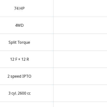
74 HP
4WD
Split Torque
12 F + 12 R
2 speed IPTO
3 cyl. 2600 cc