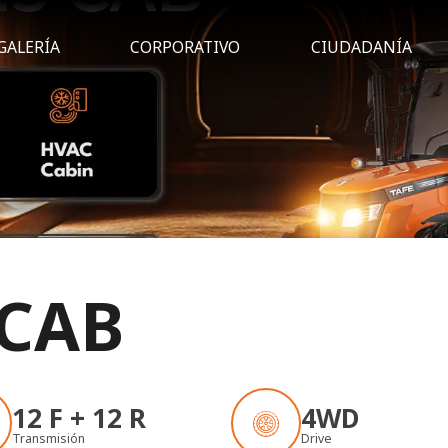
GALERÍA
CORPORATIVO
CIUDADANÍA
 CAB
12 F + 12 R
4WD
Transmisión
Drive