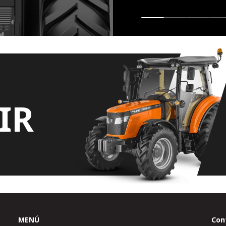
IR
MENÚ
Con