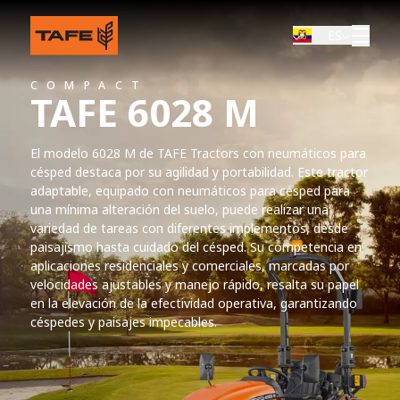
ES
COMPACT
TAFE 6028 M
8 M
El modelo 6028 M de TAFE Tractors con neumáticos para
actors destaca por su
césped destaca por su agilidad y portabilidad. Este tractor
s tractores adaptables pueden
adaptable, equipado con neumáticos para césped para
 diferentes implementos, ya
una mínima alteración del suelo, puede realizar una
ultura. Su rentabilidad y su
variedad de tareas con diferentes implementos, desde
n atractivos para quienes
paisajismo hasta cuidado del césped. Su competencia en
otores confiables y diversas
aplicaciones residenciales y comerciales, marcadas por
rantizan un rendimiento de
iencia con facilidad. Su
velocidades ajustables y manejo rápido, resalta su papel
agrícolas como industriales,
en la elevación de la efectividad operativa, garantizando
ustables y manejo rápido,
céspedes y paisajes impecables.
ón de la efectividad