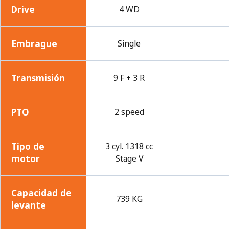
Drive
4 WD
Embrague
Single
Transmisión
9 F + 3 R
PTO
2 speed
Tipo de
3 cyl. 1318 cc
motor
Stage V
Capacidad de
739 KG
levante