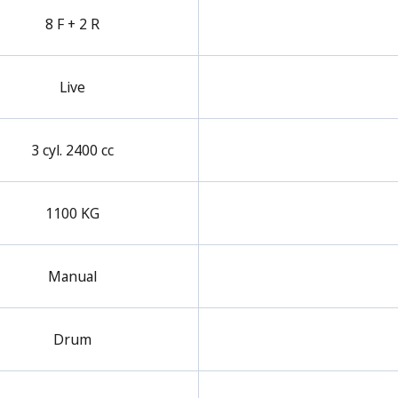
8 F + 2 R
Live
3 cyl. 2400 cc
1100 KG
Manual
Drum