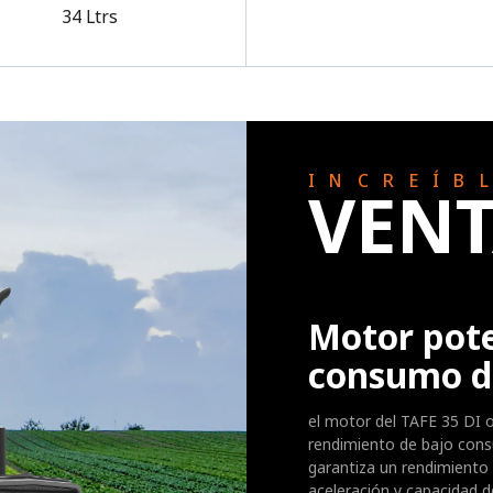
34 Ltrs
INCREÍB
VENT
Motor pote
consumo d
el motor del TAFE 35 DI 
rendimiento de bajo cons
garantiza un rendimiento 
aceleración y capacidad d