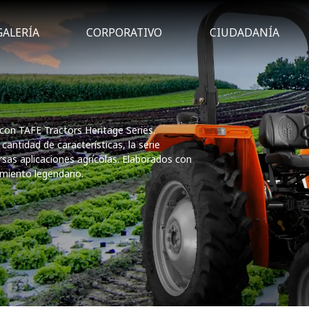
GALERÍA
CORPORATIVO
CIUDADANÍA
 con TAFE Tractors Heritage Series.
cantidad de características, la serie
sas aplicaciones agrícolas. Elaborados con
imiento legendario.