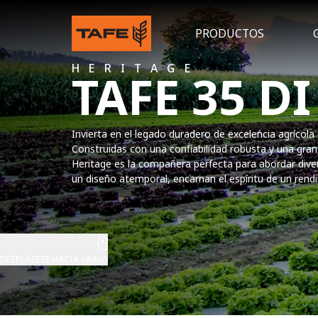
PRODUCTOS
HERITAGE
TAFE 35 DI
Invierta en el legado duradero de excelencia agrícola
Construidas con una confiabilidad robusta y una gran 
Heritage es la compañera perfecta para abordar diver
un diseño atemporal, encarnan el espíritu de un rend
DESPLÁCESE HACIA ABAJO